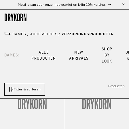
Meld je aan voor onze nieuwsbrief en krijg 10% korting.
Ga naar de hoofdinhoud
DAMES
/
ACCESSOIRES
/
VERZORGINGSPRODUCTEN
SHOP
ALLE
NEW
G
DAMES:
BY
PRODUCTEN
ARRIVALS
LOOK
Producten
Filter & sorteren