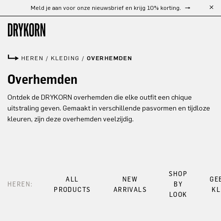
Meld je aan voor onze nieuwsbrief en krijg 10% korting.
Ga naar de hoofdinhoud
HEREN
/
KLEDING
/
OVERHEMDEN
Overhemden
Ontdek de DRYKORN overhemden die elke outfit een chique
uitstraling geven. Gemaakt in verschillende pasvormen en tijdloze
kleuren, zijn deze overhemden veelzijdig.
SHOP
ALL
NEW
GE
HEREN:
BY
PRODUCTS
ARRIVALS
KL
LOOK