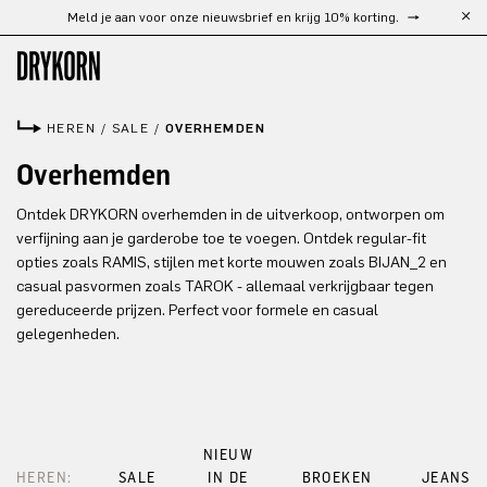
Meld je aan voor onze nieuwsbrief en krijg 10% korting.
Ga naar de hoofdinhoud
HEREN
/
SALE
/
OVERHEMDEN
Overhemden
Ontdek DRYKORN overhemden in de uitverkoop, ontworpen om
verfijning aan je garderobe toe te voegen. Ontdek regular-fit
opties zoals RAMIS, stijlen met korte mouwen zoals BIJAN_2 en
casual pasvormen zoals TAROK - allemaal verkrijgbaar tegen
gereduceerde prijzen. Perfect voor formele en casual
gelegenheden.
NIEUW
HEREN:
SALE
IN DE
BROEKEN
JEANS