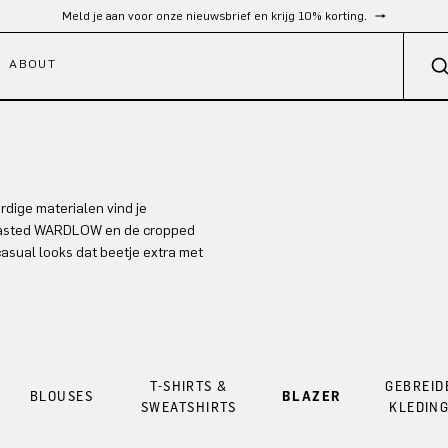
Meld je aan voor onze nieuwsbrief en krijg 10% korting.
ABOUT
dige materialen vind je
breasted WARDLOW en de cropped
asual looks dat beetje extra met
T-SHIRTS &
GEBREID
BLOUSES
BLAZER
SWEATSHIRTS
KLEDIN