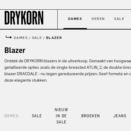
naar de hoofdinhoud
Ga naar de zoekopdracht
Ga naar de hoofdnavigatie
DAMES
HEREN
SALE
DAMES
/
SALE
/
BLAZER
Blazer
Ontdek de DRYKORN blazers in de uitverkoop. Gemaakt van hoogwaar
getailleerde opties zoals de single-breasted ATLIN_2, de double-
blazer DRACDALE - nu tegen gereduceerde prijzen. Geef formele en c
deze elegante stukken.
NIEUW
DAMES:
SALE
IN DE
BROEKEN
JEANS
SALE