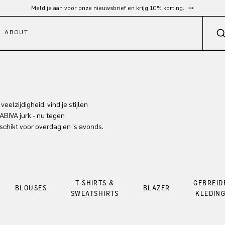
Meld je aan voor onze nieuwsbrief en krijg 10% korting.
ABOUT
lzijdigheid, vind je stijlen
BIVA jurk - nu tegen
chikt voor overdag en 's avonds.
T-SHIRTS &
GEBREID
BLOUSES
BLAZER
SWEATSHIRTS
KLEDIN