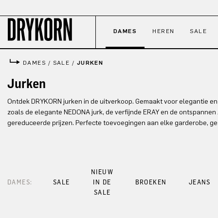
naar de hoofdinhoud
Ga naar de zoekopdracht
Ga naar de hoofdnavigatie
DAMES
HEREN
SALE
DAMES
/
SALE
/
JURKEN
Jurken
Ontdek DRYKORN jurken in de uitverkoop. Gemaakt voor elegantie en vee
zoals de elegante NEDONA jurk, de verfijnde ERAY en de ontspannen A
gereduceerde prijzen. Perfecte toevoegingen aan elke garderobe, ges
NIEUW
DAMES:
SALE
IN DE
BROEKEN
JEANS
SALE