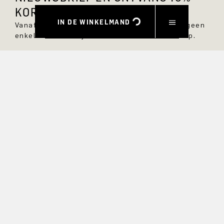
KORTING.
IN DE WINKELMAND
Vanaf nu ben je altijd op de hoogte en mis je geen
enkele nieuwe stijl in de DRYKORN online shop.
VOORNAAM
ACHTERNAAM
E-MAIL
RENTE
Ja, ik wil graag op de hoogte gehouden worden van