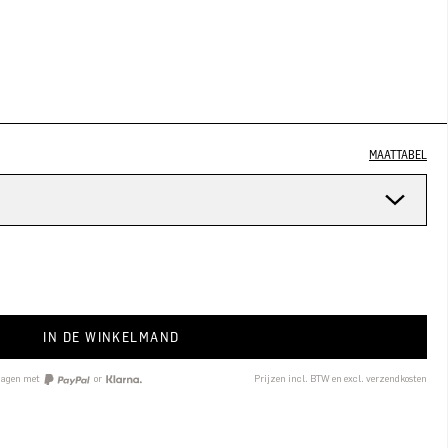
MAATTABEL
n
IN DE WINKELMAND
 dagen met
or
Prijzen incl. BTW en excl. verzendkosten