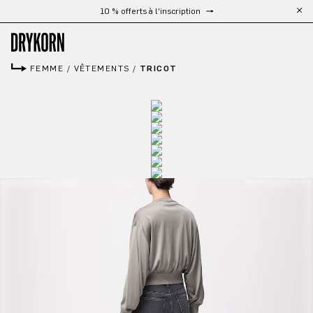
Livraison gratuite à partir de 300 €
Passer au contenu principal
FEMME
/
VÊTEMENTS
/
TRICOT