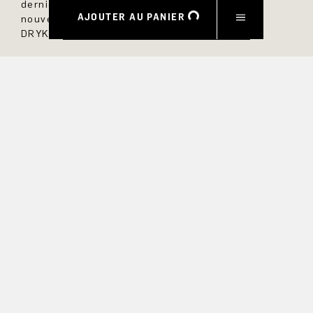
dernières nouveautés et ne manquerez aucun
AJOUTER AU PANIER
nouveau modèle dans la boutique en ligne
DRYKORN.
PRÉNOM
NOM DE FAMILLE
COURRIEL
INTÉRÊT
Oui, je souhaite être tenu au courant des offres exclusives et
des avant-premières de produits. Nous fournissons des