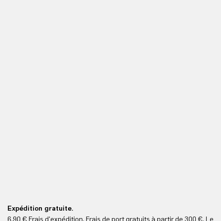
Expédition gratuite.
Le
6,90 € Frais d'expédition. Frais de port gratuits à partir de 300 €. Le