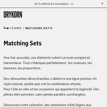
10 % offerts à l'inscription
Livraison gratuite à partir de 300 €
Passer au contenu principal
FEMME
/
MATCHING SETS
Matching Sets
Une fois associés, ces éléments créent un look complet et
harmonieux. Tout s'imbrique parfaitement : les nuances, les
textures, les proportions.
Des silhouettes décontractées s'allient à une ligne précise. Un
style naturel, quelle que soit la combinaison choisie.
Pour l'été en ville et les occasions qui appellent la légèreté. Des
pièces bien pensées, sans jamais paraître surchargées.
Découvrez notre sélection, des chemisiers d'été légers aux