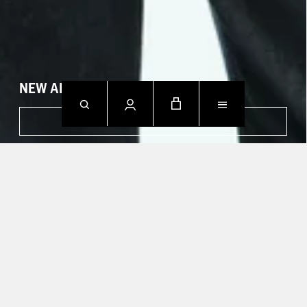
NEW ARRIVALS
SHOP NOW
CONTACTEZ NOUS.
Mon - Fri: 09h00 - 18h00
Sun: Closed
T +49 388 742 49002