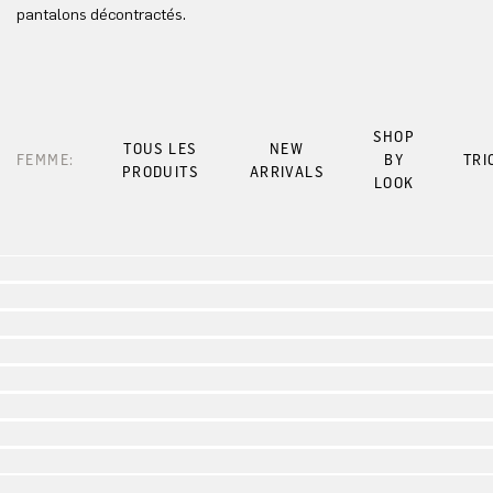
pantalons décontractés.
SHOP
TOUS LES
NEW
FEMME:
BY
TRI
PRODUITS
ARRIVALS
LOOK
Look 1
Look 2
Look 3
Look 4
Look 5
Look 6
Look 7
Look 8