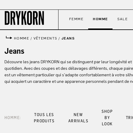
ser au contenu principal
Passer à la recherche
Passer à la navigation principale
FEMME
HOMME
SALE
HOMME
/
VÊTEMENTS
/
JEANS
Jeans
Découvre les jeans DRYKORN qui se distinguent par leur longévité et 
quotidien. Avec des coupes et des délavages différents, chaque pair
est un vêtement particulier qui s'adapte confortablement à votre silh
qui acquiert un caractère et une apparence personnels pendant de
SHOP
TOUS LES
NEW
HOMME:
BY
TR
PRODUITS
ARRIVALS
LOOK