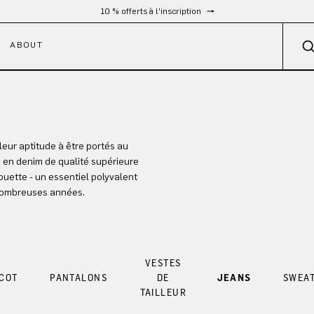
10 % offerts à l'inscription
ABOUT
leur aptitude à être portés au
e en denim de qualité supérieure
ouette - un essentiel polyvalent
 nombreuses années.
VESTES
ICOT
PANTALONS
DE
JEANS
SWEAT
TAILLEUR