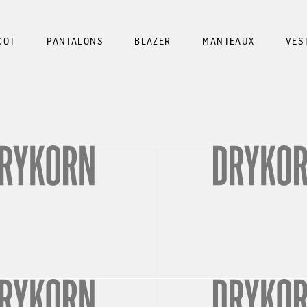
COT
PANTALONS
BLAZER
MANTEAUX
VES