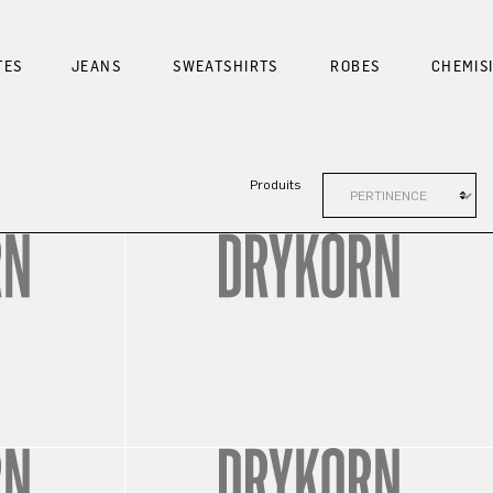
TES
JEANS
SWEATSHIRTS
ROBES
CHEMIS
Produits