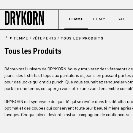
ser au contenu principal
Passer à la recherche
Passer à la navigation principale
FEMME
HOMME
SALE
FEMME
/
VÊTEMENTS
/
TOUS LES PRODUITS
Tous les Produits
Découvrez l'univers de DRYKORN. Vous y trouverez des vêtements de 
jours : des t-shirts et tops aux pantalons et jeans, en passant par le
pour des looks qui ont du punch. Que vous souhaitiez renouveler vo
parfaire une tenue, cet aperçu vous offre une vue d'ensemble complè
DRYKORN est synonyme de qualité qui se révèle dans les détails : une 
optimal et des coupes qui conservent toute leur beauté même après
lavages. Chaque pièce devient ainsi un compagnon de confiance, sai