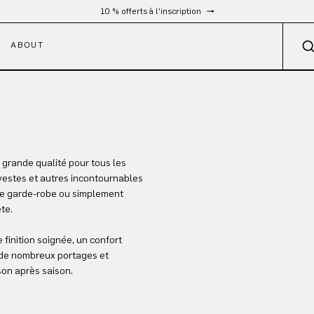
10 % offerts à l'inscription
ABOUT
grande qualité pour tous les
s vestes et autres incontournables
tre garde-robe ou simplement
te.
finition soignée, un confort
 de nombreux portages et
son après saison.