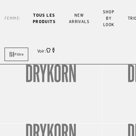
SHOP
TOUS LES
NEW
FEMME:
BY
TRI
PRODUITS
ARRIVALS
LOOK
Voir :
Filtre