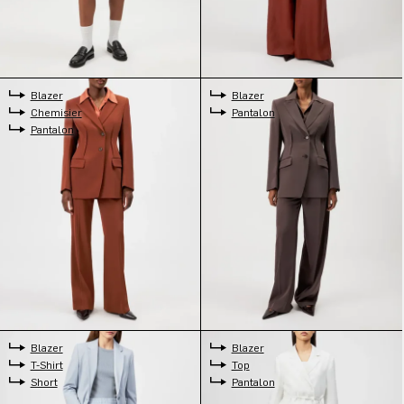
Blazer
Blazer
Chemisier
Pantalon
Pantalon
Blazer
Blazer
T-Shirt
Top
Short
Pantalon