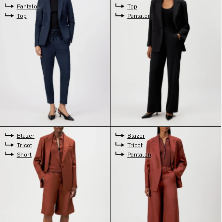
Pantalon
Top
Top
Pantalon
Blazer
Blazer
Tricot
Tricot
Short
Pantalon