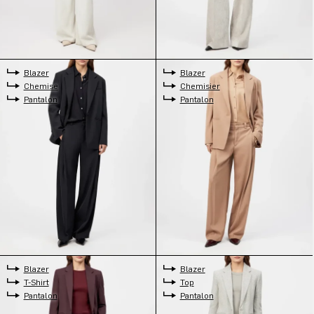
Blazer
Blazer
Chemise
Chemisier
Pantalon
Pantalon
Blazer
Blazer
T-Shirt
Top
Pantalon
Pantalon