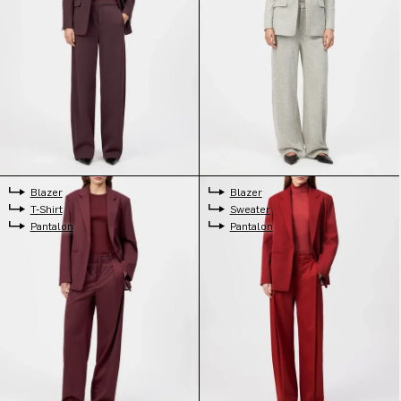
Blazer
Blazer
T-Shirt
Sweater
Pantalon
Pantalon