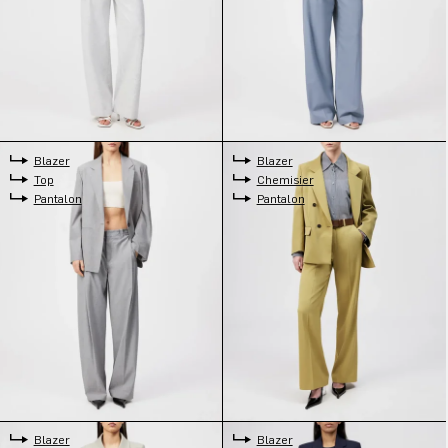
Blazer
Blazer
Top
Chemisier
Pantalon
Pantalon
Blazer
Blazer