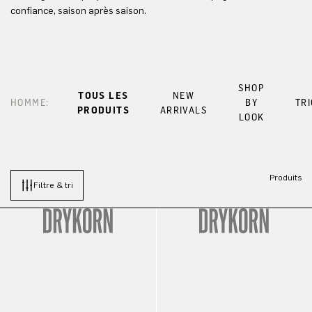
confiance, saison après saison.
SHOP
TOUS LES
NEW
HOMME:
BY
TR
PRODUITS
ARRIVALS
LOOK
Produits
Filtre & tri