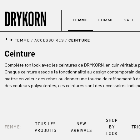
ser au contenu principal
Passer à la recherche
Passer à la navigation principale
FEMME
HOMME
SALE
FEMME
/
ACCESSOIRES
/
CEINTURE
Ceinture
Complète ton look avec les ceintures de DRYKORN, en cuir véritable p
Chaque ceinture associe la fonctionnalité au design contemporain d
mettre en valeur des robes ou donner une touche de raffinement à d
des couleurs polyvalentes, ces ceintures sont des accessoires indis
SHOP
TOUS LES
NEW
FEMME:
BY
TRI
PRODUITS
ARRIVALS
LOOK