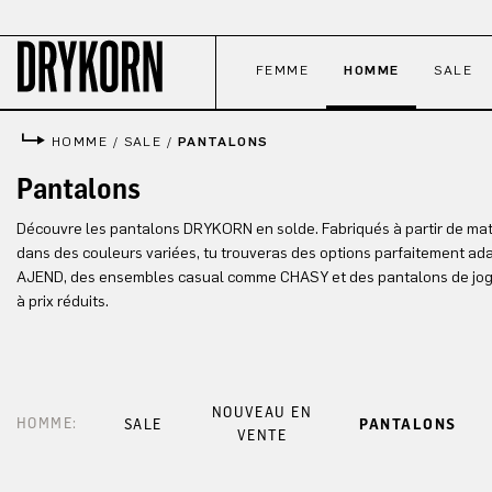
ser au contenu principal
Passer à la recherche
Passer à la navigation principale
FEMME
HOMME
SALE
HOMME
/
SALE
/
PANTALONS
Pantalons
Découvre les pantalons DRYKORN en solde. Fabriqués à partir de maté
dans des couleurs variées, tu trouveras des options parfaitement a
AJEND, des ensembles casual comme CHASY et des pantalons de jo
à prix réduits.
NOUVEAU EN
HOMME:
SALE
PANTALONS
VENTE