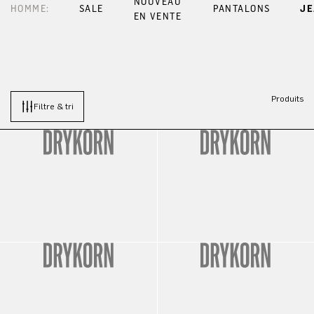
NOUVEAU
HOMME:
SALE
PANTALONS
J
EN VENTE
Produits
Filtre & tri