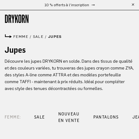
10 % offerts à l'inscription
Passer au contenu principal
FEMME
/
SALE
/
JUPES
Jupes
Découvre les jupes DRYKORN en solde. Dans des tissus de qualité
et des couleurs variées, tu trouveras des jupes crayon comme ZYA,
des styles A-line comme ATTRA et des modèles portefeuille
comme TAFFI - maintenant à prix réduits. Idéal pour compléter
avec style des tenues décontractées ou formelles.
NOUVEAU
FEMME:
SALE
PANTALONS
JE
EN VENTE