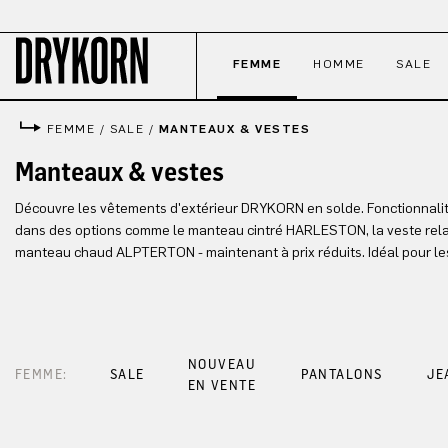
ser au contenu principal
Passer à la recherche
Passer à la navigation principale
FEMME
HOMME
SALE
FEMME
/
SALE
/
MANTEAUX & VESTES
Manteaux & vestes
Découvre les vêtements d'extérieur DRYKORN en solde. Fonctionnalit
dans des options comme le manteau cintré HARLESTON, la veste rel
manteau chaud ALPTERTON - maintenant à prix réduits. Idéal pour les
NOUVEAU
FEMME:
SALE
PANTALONS
JE
EN VENTE