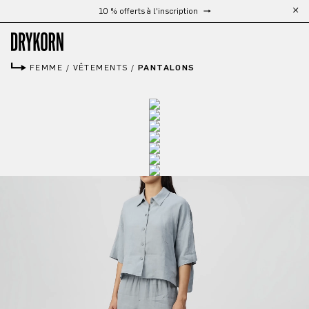
Livraison gratuite à partir de 300 €
Passer au contenu principal
FEMME
/
VÊTEMENTS
/
PANTALONS