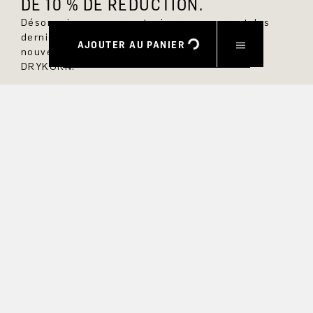
DE 10 % DE RÉDUCTION.
Désormais, vous serez toujours au courant des
dernières nouveautés et ne manquerez aucun
AJOUTER AU PANIER
nouveau modèle dans la boutique en ligne
DRYKORN.
PRÉNOM
NOM DE FAMILLE
COURRIEL
INTÉRÊT