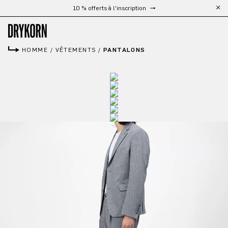
Livraison gratuite à partir de 300 €
Passer au contenu principal
HOMME
/
VÊTEMENTS
/
PANTALONS