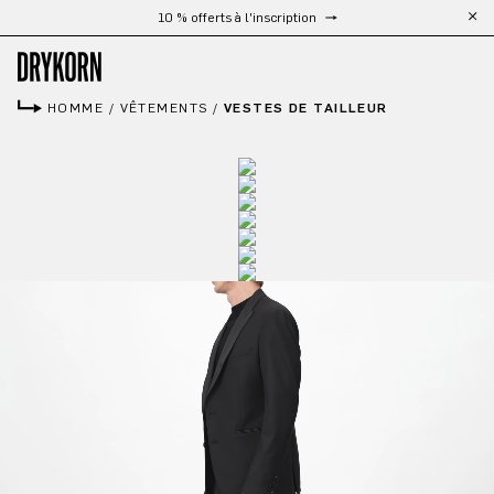
Livraison gratuite à partir de 300 €
Passer au contenu principal
HOMME
/
VÊTEMENTS
/
VESTES DE TAILLEUR