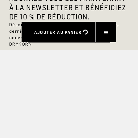
À LA NEWSLETTER ET BÉNÉFICIEZ
DE 10 % DE RÉDUCTION.
Désormais, vous serez toujours au courant des
dernières nouveautés et ne manquerez aucun
AJOUTER AU PANIER
nouveau modèle dans la boutique en ligne
DRYKORN.
PRÉNOM
NOM DE FAMILLE
COURRIEL
INTÉRÊT