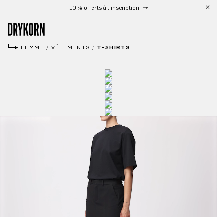
Livraison gratuite à partir de 300 €
Passer au contenu principal
FEMME
/
VÊTEMENTS
/
T-SHIRTS