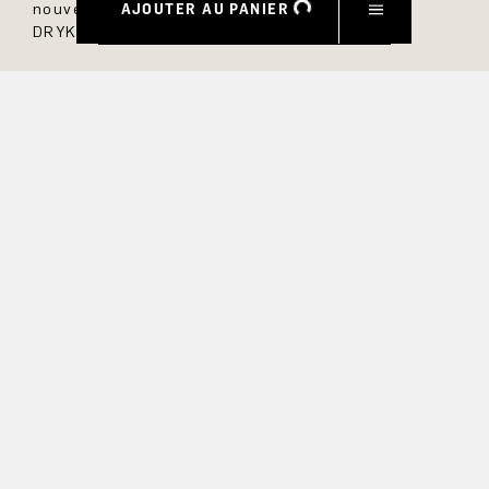
AJOUTER AU PANIER
nouveau modèle dans la boutique en ligne
DRYKORN.
PRÉNOM
NOM DE FAMILLE
COURRIEL
INTÉRÊT
Oui, je souhaite être tenu au courant des offres exclusives et
des avant-premières de produits. Nous fournissons des
informations sur l'annulation et le traitement des données