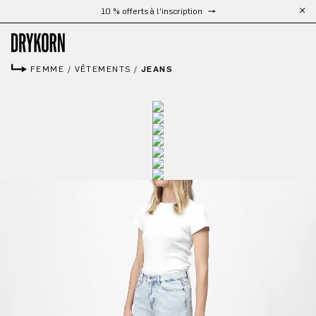
Livraison gratuite à partir de 300 €
Passer au contenu principal
FEMME
/
VÊTEMENTS
/
JEANS