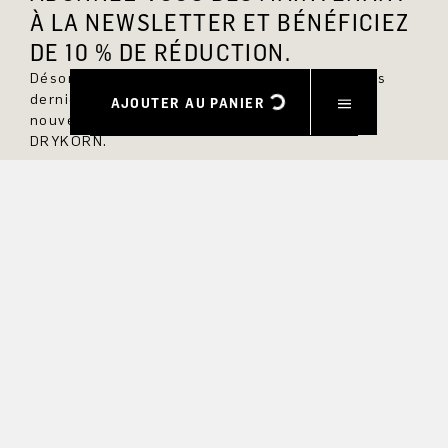
À LA NEWSLETTER ET BÉNÉFICIEZ
DE 10 % DE RÉDUCTION.
Désormais, vous serez toujours au courant des
dernières nouveautés et ne manquerez aucun
AJOUTER AU PANIER
nouveau modèle dans la boutique en ligne
DRYKORN.
PRÉNOM
NOM DE FAMILLE
COURRIEL
INTÉRÊT