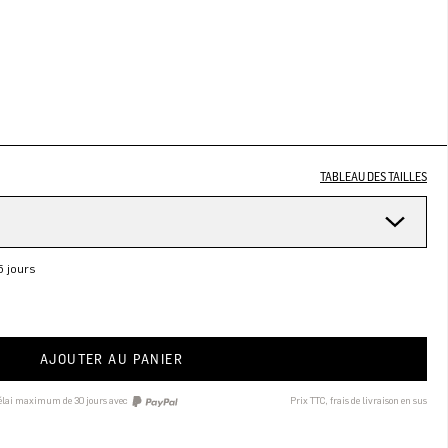
TABLEAU DES TAILLES
5 jours
AJOUTER AU PANIER
délai maximum de 30 jours avec
Prix TTC, frais de livraison en sus