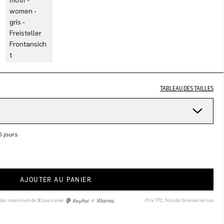
TABLEAU DES TAILLES
5 jours
AJOUTER AU PANIER
délai maximum de 30 jours avec
or
Prix TTC, frais de livraison en sus