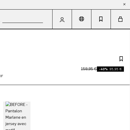
159,95 €
-40%
95,95 €
IF