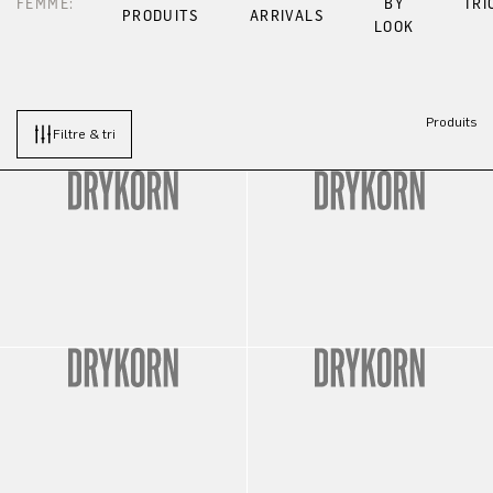
FEMME:
BY
TRI
PRODUITS
ARRIVALS
LOOK
Produits
Filtre & tri