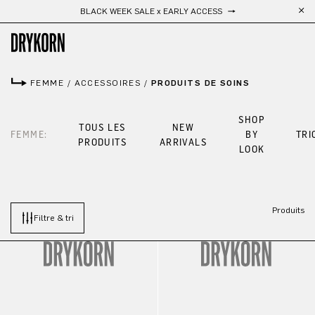
BLACK WEEK SALE x EARLY ACCESS
Passer au contenu principal
FEMME
/
ACCESSOIRES
/
PRODUITS DE SOINS
SHOP
TOUS LES
NEW
FEMME:
BY
TRI
PRODUITS
ARRIVALS
LOOK
Produits
Filtre & tri