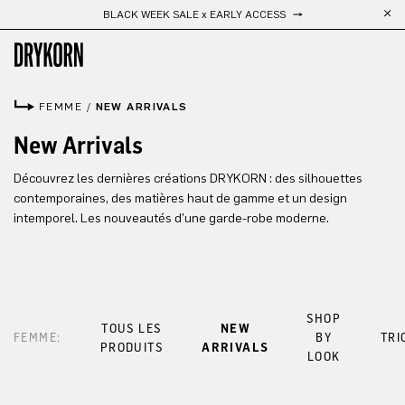
BLACK WEEK SALE x EARLY ACCESS
Passer au contenu principal
FEMME
/
NEW ARRIVALS
New Arrivals
Découvrez les dernières créations DRYKORN : des silhouettes
contemporaines, des matières haut de gamme et un design
intemporel. Les nouveautés d’une garde-robe moderne.
SHOP
TOUS LES
NEW
FEMME:
BY
TRI
PRODUITS
ARRIVALS
LOOK