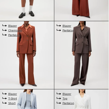
Blazer
Blazer
Chemisier
Pantalon
Pantalon
Blazer
Blazer
T-Shirt
Top
Short
Pantalon