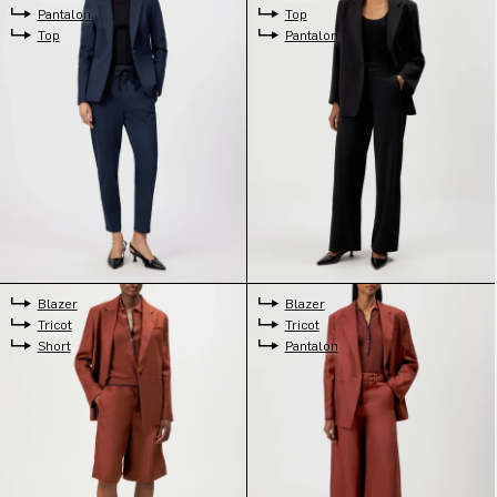
Pantalon
Top
Top
Pantalon
Blazer
Blazer
Tricot
Tricot
Short
Pantalon