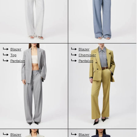
Blazer
Blazer
Top
Chemisier
Pantalon
Pantalon
Blazer
Blazer