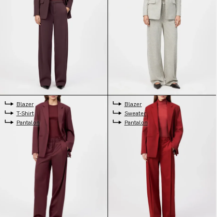
Blazer
Blazer
T-Shirt
Sweater
Pantalon
Pantalon