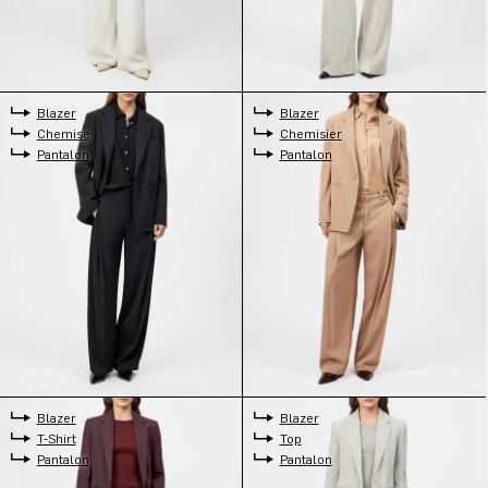
Blazer
Blazer
Chemise
Chemisier
Pantalon
Pantalon
Blazer
Blazer
T-Shirt
Top
Pantalon
Pantalon