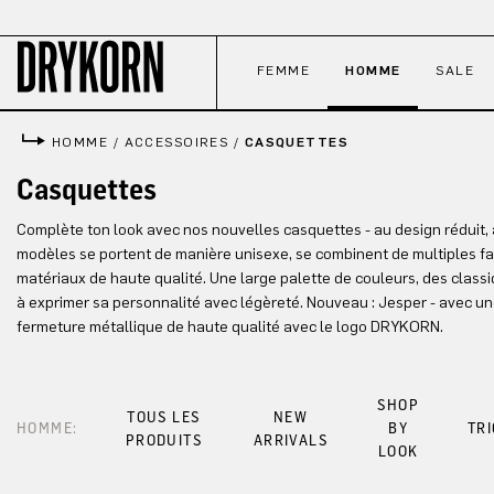
ser au contenu principal
Passer à la recherche
Passer à la navigation principale
FEMME
HOMME
SALE
HOMME
/
ACCESSOIRES
/
CASQUETTES
Casquettes
Complète ton look avec nos nouvelles casquettes - au design réduit, 
modèles se portent de manière unisexe, se combinent de multiples faç
matériaux de haute qualité. Une large palette de couleurs, des classi
à exprimer sa personnalité avec légèreté. Nouveau : Jesper - avec u
fermeture métallique de haute qualité avec le logo DRYKORN.
SHOP
TOUS LES
NEW
HOMME:
BY
TR
PRODUITS
ARRIVALS
LOOK