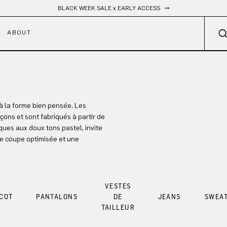
BLACK WEEK SALE x EARLY ACCESS
ABOUT
à la forme bien pensée. Les
ons et sont fabriqués à partir de
ques aux doux tons pastel, invite
ne coupe optimisée et une
VESTES
ICOT
PANTALONS
DE
JEANS
SWEAT
TAILLEUR