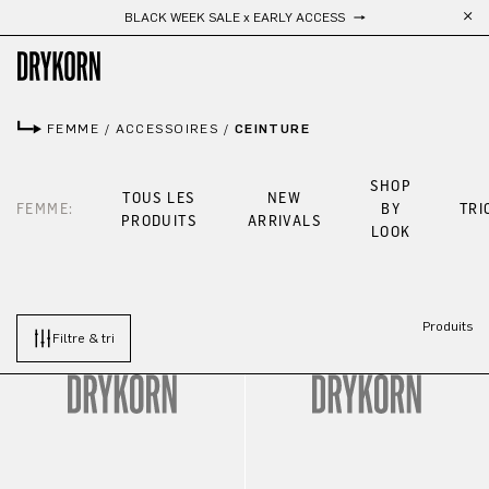
BLACK WEEK SALE x EARLY ACCESS
Passer au contenu principal
FEMME
/
ACCESSOIRES
/
CEINTURE
SHOP
TOUS LES
NEW
FEMME:
BY
TRI
PRODUITS
ARRIVALS
LOOK
Produits
Filtre & tri