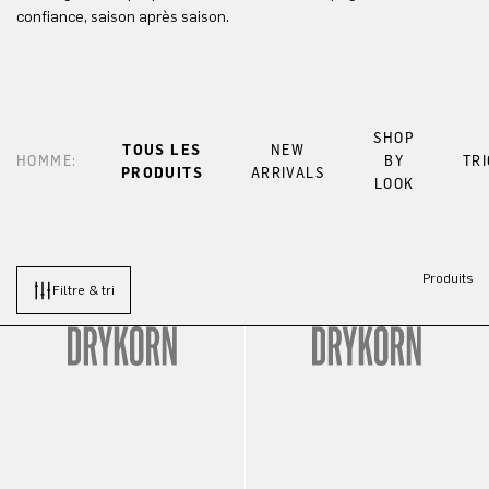
confiance, saison après saison.
SHOP
TOUS LES
NEW
HOMME:
BY
TR
PRODUITS
ARRIVALS
LOOK
Produits
Filtre & tri