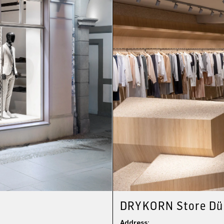
DRYKORN Store Dü
Address: