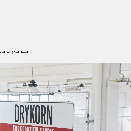
7
dorf.drykorn.com