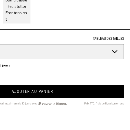
TABLEAU DES TAILLES
5 jours
AJOUTER AU PANIER
délai maximum de 30 jours avec
or
Prix TTC, frais de livraison en sus