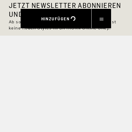
JETZT NEWSLETTER ABONNIEREN
UND 10 % RABATT SICHERN.
HINZUFÜGEN
Ab sofort bist Du immer up to date und verpasst
keine neuen Styles im DRYKORN Online Shop.
VORNAME
NACHNAME
E-MAIL
INTERESSEN