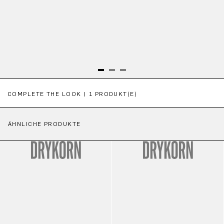
Produktgalerie überspringen
COMPLETE THE LOOK | 1 PRODUKT(E)
ÄHNLICHE PRODUKTE