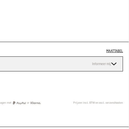
MAATTABEL
Informeer mij
n
 dagen met
or
Prijzen incl. BTW en excl. verzendkosten