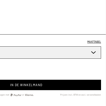
MAATTABEL
n
IN DE WINKELMAND
 dagen met
or
Prijzen incl. BTW en excl. verzendkosten