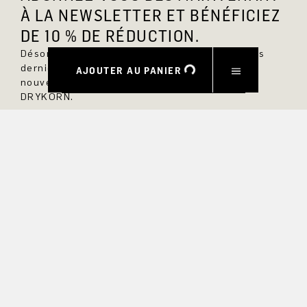
À LA NEWSLETTER ET BÉNÉFICIEZ
DE 10 % DE RÉDUCTION.
Désormais, vous serez toujours au courant des
dernières nouveautés et ne manquerez aucun
AJOUTER AU PANIER
nouveau modèle dans la boutique en ligne
DRYKORN.
PRÉNOM
NOM DE FAMILLE
COURRIEL
INTÉRÊT