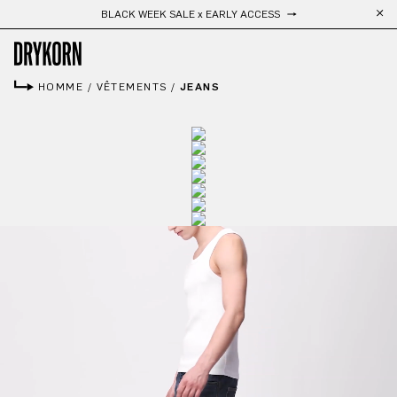
Livraison gratuite
Passer au contenu principal
HOMME
/
VÊTEMENTS
/
JEANS