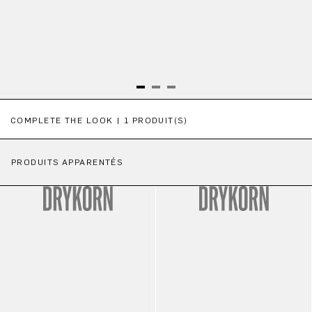
Ignorer la galerie de produits
COMPLETE THE LOOK | 1 PRODUIT(S)
PRODUITS APPARENTÉS