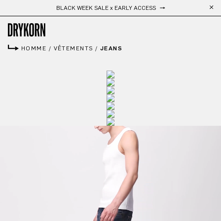
Livraison gratuite
Passer au contenu principal
HOMME
/
VÊTEMENTS
/
JEANS