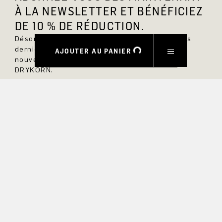
À LA NEWSLETTER ET BÉNÉFICIEZ
DE 10 % DE RÉDUCTION.
Désormais, vous serez toujours au courant des
dernières nouveautés et ne manquerez aucun
AJOUTER AU PANIER
nouveau modèle dans la boutique en ligne
DRYKORN.
PRÉNOM
NOM DE FAMILLE
COURRIEL
INTÉRÊT