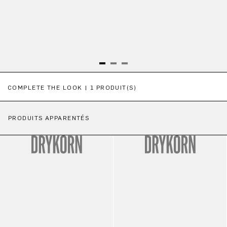
Ignorer la galerie de produits
COMPLETE THE LOOK | 1 PRODUIT(S)
PRODUITS APPARENTÉS