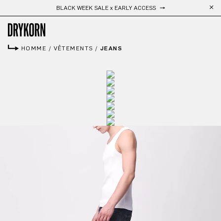
Livraison gratuite
Passer au contenu principal
HOMME
/
VÊTEMENTS
/
JEANS