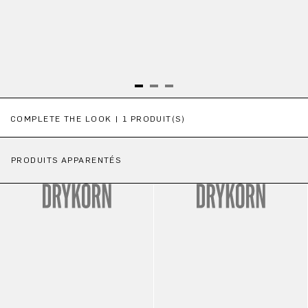
Ignorer la galerie de produits
COMPLETE THE LOOK | 1 PRODUIT(S)
PRODUITS APPARENTÉS