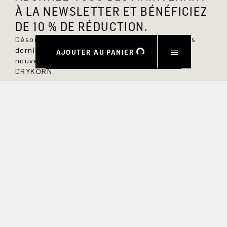
À LA NEWSLETTER ET BÉNÉFICIEZ
DE 10 % DE RÉDUCTION.
Désormais, vous serez toujours au courant des
dernières nouveautés et ne manquerez aucun
AJOUTER AU PANIER
nouveau modèle dans la boutique en ligne
DRYKORN.
PRÉNOM
NOM DE FAMILLE
COURRIEL
INTÉRÊT