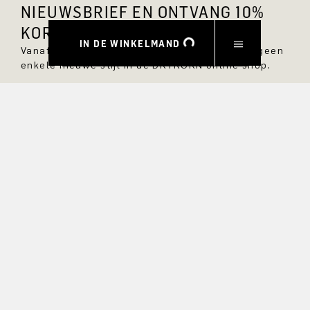
NIEUWSBRIEF EN ONTVANG 10%
KORTING.
IN DE WINKELMAND
Vanaf nu ben je altijd op de hoogte en mis je geen
enkele nieuwe stijl in de DRYKORN online shop.
VOORNAAM
ACHTERNAAM
E-MAIL
RENTE