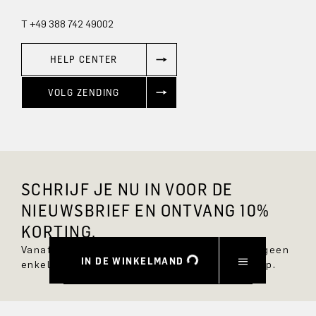
T +49 388 742 49002
HELP CENTER
VOLG ZENDING
SCHRIJF JE NU IN VOOR DE
NIEUWSBRIEF EN ONTVANG 10%
KORTING.
Vanaf nu ben je altijd op de hoogte en mis je geen
IN DE WINKELMAND
enkele nieuwe stijl in de DRYKORN online shop.