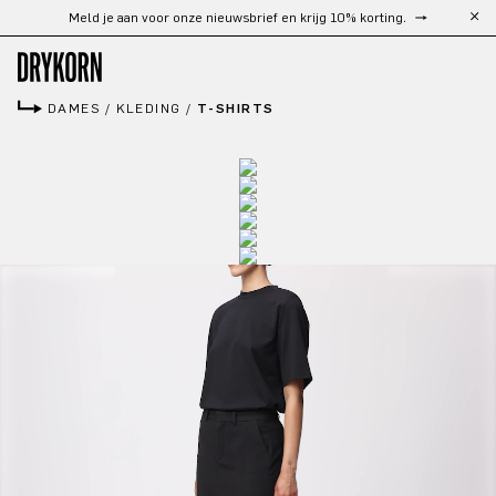
Gratis verzending vanaf €300
Ga naar de hoofdinhoud
DAMES
/
KLEDING
/
T-SHIRTS