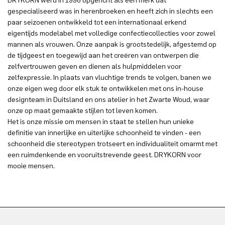
DRYKORN werd in 1996 opgericht als een merk dat
gespecialiseerd was in herenbroeken en heeft zich in slechts een
paar seizoenen ontwikkeld tot een internationaal erkend
eigentijds modelabel met volledige confectiecollecties voor zowel
mannen als vrouwen. Onze aanpak is grootstedelijk, afgestemd op
de tijdgeest en toegewijd aan het creëren van ontwerpen die
zelfvertrouwen geven en dienen als hulpmiddelen voor
zelfexpressie. In plaats van vluchtige trends te volgen, banen we
onze eigen weg door elk stuk te ontwikkelen met ons in-house
designteam in Duitsland en ons atelier in het Zwarte Woud, waar
onze op maat gemaakte stijlen tot leven komen.
Het is onze missie om mensen in staat te stellen hun unieke
definitie van innerlijke en uiterlijke schoonheid te vinden - een
schoonheid die stereotypen trotseert en individualiteit omarmt met
een ruimdenkende en vooruitstrevende geest. DRYKORN voor
mooie mensen.