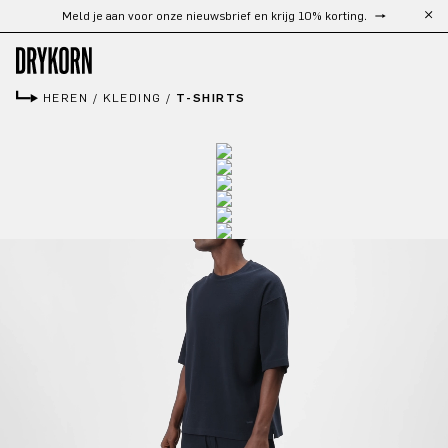
Gratis verzending vanaf €300
Ga naar de hoofdinhoud
HEREN
/
KLEDING
/
T-SHIRTS