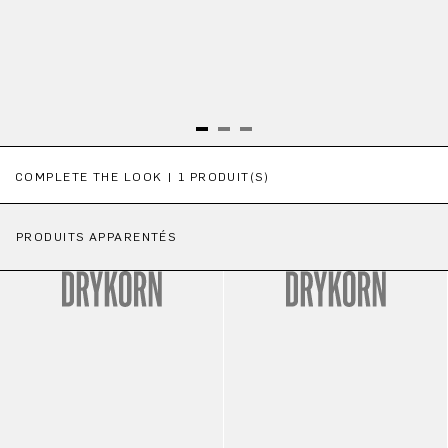
Ignorer la galerie de produits
COMPLETE THE LOOK | 1 PRODUIT(S)
PRODUITS APPARENTÉS