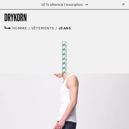
Livraison gratuite à partir de 300 €
Passer au contenu principal
HOMME
/
VÊTEMENTS
/
JEANS