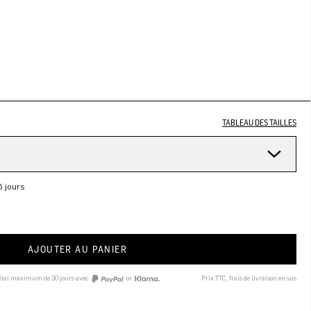
TABLEAU DES TAILLES
5 jours
AJOUTER AU PANIER
délai maximum de 30 jours avec
or
Prix TTC, frais de livraison en sus