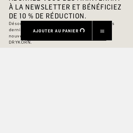
À LA NEWSLETTER ET BÉNÉFICIEZ
DE 10 % DE RÉDUCTION.
Désormais, vous serez toujours au courant des
dernières nouveautés et ne manquerez aucun
AJOUTER AU PANIER
nouveau modèle dans la boutique en ligne
DRYKORN.
PRÉNOM
NOM DE FAMILLE
COURRIEL
INTÉRÊT