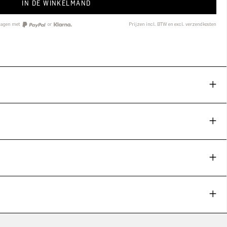
IN DE WINKELMAND
 dagen met
or
Prijzen incl. BTW en excl. verzendkosten