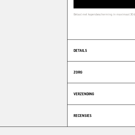
Betaal met kopersbescherming in maximaal 30
DETAILS
ZORG
VERZENDING
RECENSIES