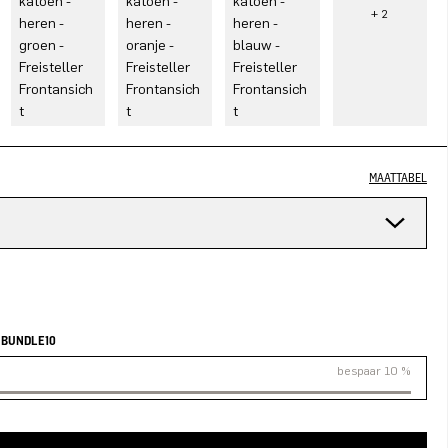
MAATTABEL
n
 BUNDLE10
bespaar 10 %