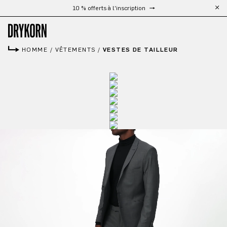
Livraison gratuite à partir de 300 €
Passer au contenu principal
HOMME
/
VÊTEMENTS
/
VESTES DE TAILLEUR