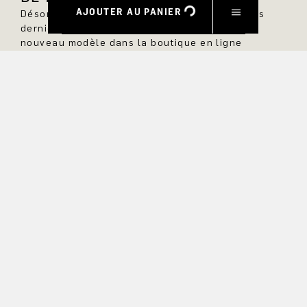
AJOUTER AU PANIER
Désormais, vous serez toujours au courant des
dernières nouveautés et ne manquerez aucun
nouveau modèle dans la boutique en ligne
DRYKORN.
PRÉNOM
NOM DE FAMILLE
COURRIEL
INTÉRÊT