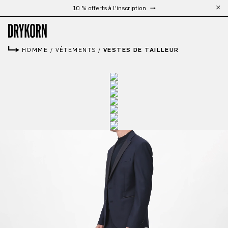
Livraison gratuite à partir de 300 €
Passer au contenu principal
HOMME
/
VÊTEMENTS
/
VESTES DE TAILLEUR