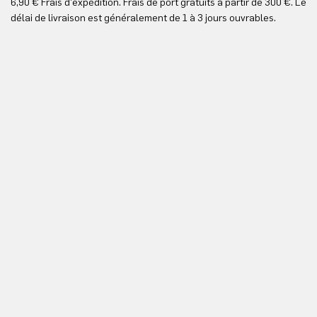
6,90 € Frais d'expédition. Frais de port gratuits à partir de 300 €. Le
Vo
délai de livraison est généralement de 1 à 3 jours ouvrables.