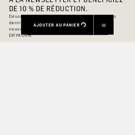
DE 10 % DE RÉDUCTION.
Désormais, vous serez toujours au courant des
dernières nouveautés et ne manquerez aucun
AJOUTER AU PANIER
nouveau modèle dans la boutique en ligne
DRYKORN.
PRÉNOM
NOM DE FAMILLE
COURRIEL
INTÉRÊT