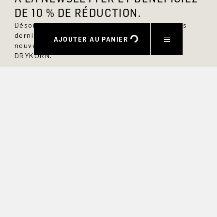
DE 10 % DE RÉDUCTION.
Désormais, vous serez toujours au courant des
dernières nouveautés et ne manquerez aucun
AJOUTER AU PANIER
nouveau modèle dans la boutique en ligne
DRYKORN.
PRÉNOM
NOM DE FAMILLE
COURRIEL
INTÉRÊT