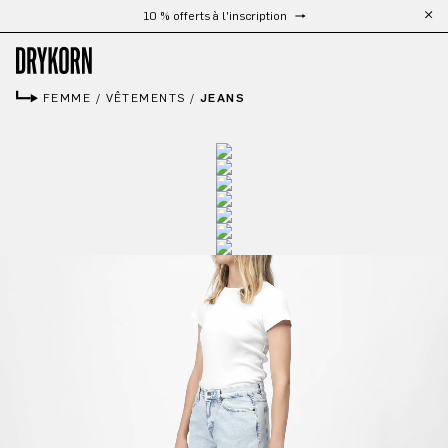
Livraison gratuite à partir de 300 €
Passer au contenu principal
FEMME
/
VÊTEMENTS
/
JEANS