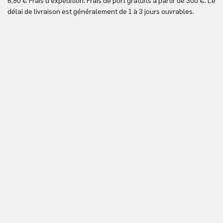
6,90 € Frais d'expédition. Frais de port gratuits à partir de 300 €. Le
Vo
délai de livraison est généralement de 1 à 3 jours ouvrables.